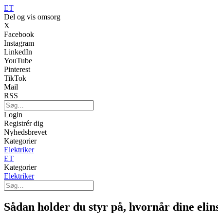
ET
Del og vis omsorg
X
Facebook
Instagram
LinkedIn
YouTube
Pinterest
TikTok
Mail
RSS
Login
Registrér dig
Nyhedsbrevet
Kategorier
Elektriker
ET
Kategorier
Elektriker
Sådan holder du styr på, hvornår dine elins