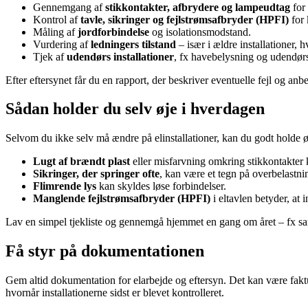
Gennemgang af
stikkontakter, afbrydere og lampeudtag
for 
Kontrol af
tavle, sikringer og fejlstrømsafbryder (HPFI)
for 
Måling af
jordforbindelse
og isolationsmodstand.
Vurdering af
ledningers tilstand
– især i ældre installationer, 
Tjek af
udendørs installationer
, fx havebelysning og udendørs 
Efter eftersynet får du en rapport, der beskriver eventuelle fejl og anb
Sådan holder du selv øje i hverdagen
Selvom du ikke selv må ændre på elinstallationer, kan du godt holde 
Lugt af brændt plast
eller misfarvning omkring stikkontakter
Sikringer, der springer ofte
, kan være et tegn på overbelastni
Flimrende lys
kan skyldes løse forbindelser.
Manglende fejlstrømsafbryder (HPFI)
i eltavlen betyder, at 
Lav en simpel tjekliste og gennemgå hjemmet en gang om året – fx samt
Få styr på dokumentationen
Gem altid dokumentation for elarbejde og eftersyn. Det kan være faktur
hvornår installationerne sidst er blevet kontrolleret.