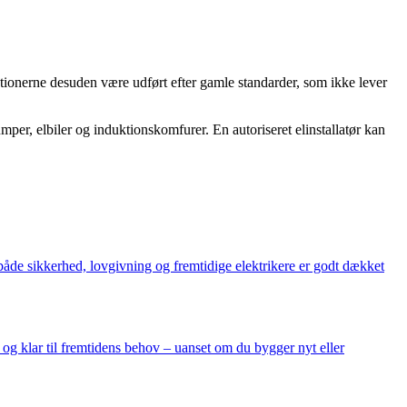
llationerne desuden være udført efter gamle standarder, som ikke lever
per, elbiler og induktionskomfurer. En autoriseret elinstallatør kan
både sikkerhed, lovgivning og fremtidige elektrikere er godt dækket
 og klar til fremtidens behov – uanset om du bygger nyt eller