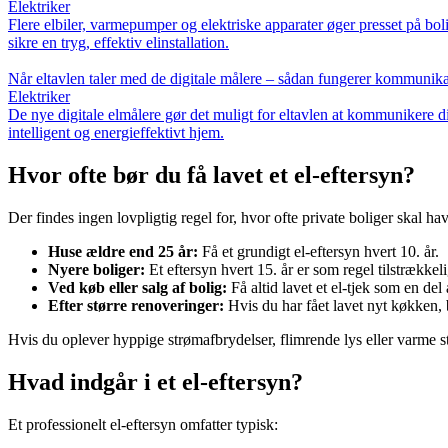
Elektriker
Flere elbiler, varmepumper og elektriske apparater øger presset på boli
sikre en tryg, effektiv elinstallation.
Når eltavlen taler med de digitale målere – sådan fungerer kommunik
Elektriker
De nye digitale elmålere gør det muligt for eltavlen at kommunikere di
intelligent og energieffektivt hjem.
Hvor ofte bør du få lavet et el-eftersyn?
Der findes ingen lovpligtig regel for, hvor ofte private boliger skal ha
Huse ældre end 25 år:
Få et grundigt el-eftersyn hvert 10. år.
Nyere boliger:
Et eftersyn hvert 15. år er som regel tilstrækkeli
Ved køb eller salg af bolig:
Få altid lavet et el-tjek som en del 
Efter større renoveringer:
Hvis du har fået lavet nyt køkken, b
Hvis du oplever hyppige strømafbrydelser, flimrende lys eller varme st
Hvad indgår i et el-eftersyn?
Et professionelt el-eftersyn omfatter typisk: