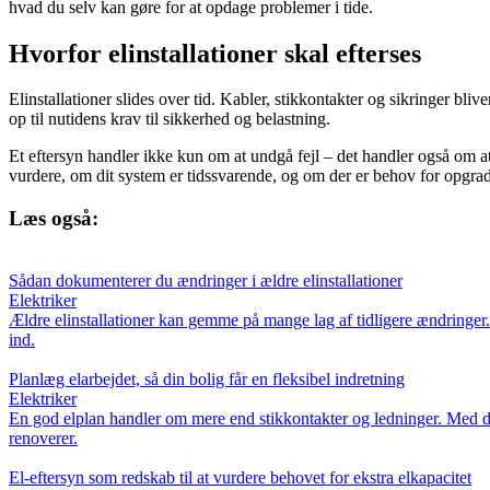
hvad du selv kan gøre for at opdage problemer i tide.
Hvorfor elinstallationer skal efterses
Elinstallationer slides over tid. Kabler, stikkontakter og sikringer bl
op til nutidens krav til sikkerhed og belastning.
Et eftersyn handler ikke kun om at undgå fejl – det handler også om at
vurdere, om dit system er tidssvarende, og om der er behov for opgrad
Læs også:
Sådan dokumenterer du ændringer i ældre elinstallationer
Elektriker
Ældre elinstallationer kan gemme på mange lag af tidligere ændringer
ind.
Planlæg elarbejdet, så din bolig får en fleksibel indretning
Elektriker
En god elplan handler om mere end stikkontakter og ledninger. Med den
renoverer.
El-eftersyn som redskab til at vurdere behovet for ekstra elkapacitet