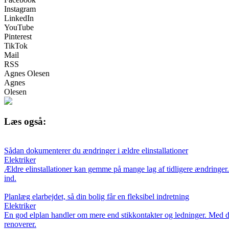
Instagram
LinkedIn
YouTube
Pinterest
TikTok
Mail
RSS
Agnes Olesen
Agnes
Olesen
Læs også:
Sådan dokumenterer du ændringer i ældre elinstallationer
Elektriker
Ældre elinstallationer kan gemme på mange lag af tidligere ændringer
ind.
Planlæg elarbejdet, så din bolig får en fleksibel indretning
Elektriker
En god elplan handler om mere end stikkontakter og ledninger. Med den
renoverer.