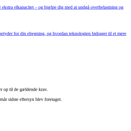
for ekstra elkapacitet – og hjælpe dig med at undgå overbelastning og
betyder for din elregning, og hvordan teknologien bidrager til et mere
er op til de gældende krav.
år sidste eftersyn blev foretaget.