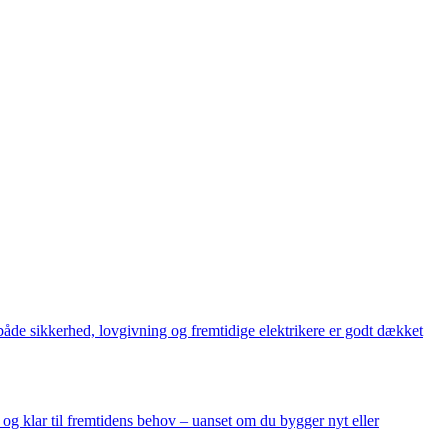
både sikkerhed, lovgivning og fremtidige elektrikere er godt dækket
 og klar til fremtidens behov – uanset om du bygger nyt eller