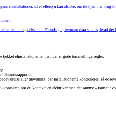
gens elinstallationer. Et el-eftersyn kan afsløre, om dit hjem har brug 
ationen
rekte med energiselskabet. Få indsigt i, hvordan data sendes, hvad det 
ve tjekket elinstallationerne, men der er gode tommelfingerregler:
gt.
af tilstandsrapporten.
adeværelse eller tilbygning, bør installationerne kontrolleres, så de lev
ikkontakter, bør du kontakte en elektriker med det samme – uanset hvorn