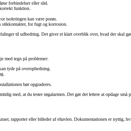
løse forbindelser eller slid.
korrekt funktion.
hvor isoleringen kan være porøs.
stikkontakter, for fugt og korrosion.
efalinger til udbedring. Det giver et klart overblik over, hvad der skal g
øje med tegn på problemer:
 kan tyde på overophedning.
ng.
installationen bør opgraderes.
idig med, at du tester røgalarmen. Det gør det lettere at opdage små pr
aer, rapporter eller billeder af eltavlen. Dokumentationen er nyttig, hv