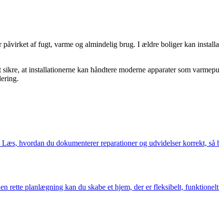
iver påvirket af fugt, varme og almindelig brug. I ældre boliger kan insta
 sikre, at installationerne kan håndtere moderne apparater som varmepum
ering.
. Læs, hvordan du dokumenterer reparationer og udvidelser korrekt, så 
 rette planlægning kan du skabe et hjem, der er fleksibelt, funktionelt