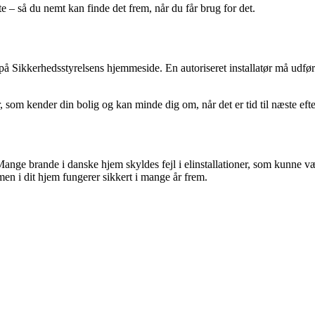
ste – så du nemt kan finde det frem, når du får brug for det.
på Sikkerhedsstyrelsens hjemmeside. En autoriseret installatør må udfør
r, som kender din bolig og kan minde dig om, når det er tid til næste eft
d. Mange brande i danske hjem skyldes fejl i elinstallationer, som kunn
en i dit hjem fungerer sikkert i mange år frem.