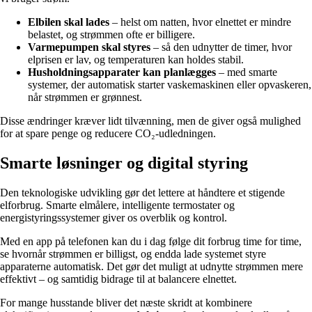
Elbilen skal lades
– helst om natten, hvor elnettet er mindre
belastet, og strømmen ofte er billigere.
Varmepumpen skal styres
– så den udnytter de timer, hvor
elprisen er lav, og temperaturen kan holdes stabil.
Husholdningsapparater kan planlægges
– med smarte
systemer, der automatisk starter vaskemaskinen eller opvaskeren,
når strømmen er grønnest.
Disse ændringer kræver lidt tilvænning, men de giver også mulighed
for at spare penge og reducere CO₂-udledningen.
Smarte løsninger og digital styring
Den teknologiske udvikling gør det lettere at håndtere et stigende
elforbrug. Smarte elmålere, intelligente termostater og
energistyringssystemer giver os overblik og kontrol.
Med en app på telefonen kan du i dag følge dit forbrug time for time,
se hvornår strømmen er billigst, og endda lade systemet styre
apparaterne automatisk. Det gør det muligt at udnytte strømmen mere
effektivt – og samtidig bidrage til at balancere elnettet.
For mange husstande bliver det næste skridt at kombinere