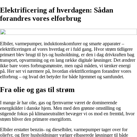
Elektrificering af hverdagen: Sådan
forandres vores elforbrug
Elbiler, varmepumper, induktionskomfurer og smarte apparater –
elektrificeringen af vores hverdag er i fuld gang. Hvor strøm tidligere
primært blev brugt til lys og husholdning, er den i dag drivkraften bag
transport, opvarmning og en lang række digitale løsninger. Det ændrer
ikke bare vores forbrugsmønstre, men også måden, vi tænker energi
på. Her ser vi nærmere på, hvordan elektrificeringen forandrer vores
elforbrug – og hvad det betyder for både hjemmet og samfundet.
Fra olie og gas til strøm
I mange år har olie, gas og fjernvarme været de dominerende
energikilder i danske hjem. Men med den grønne omstilling og
stigende fokus på klimaneutralitet bevæger vi os mod en fremtid, hvor
strøm bliver den primære energiform.
Elbiler erstatter benzin- og dieselbiler, varmepumper tager over for
oliefyr, og flere husholdninger vælger elbaserede løsninger til både