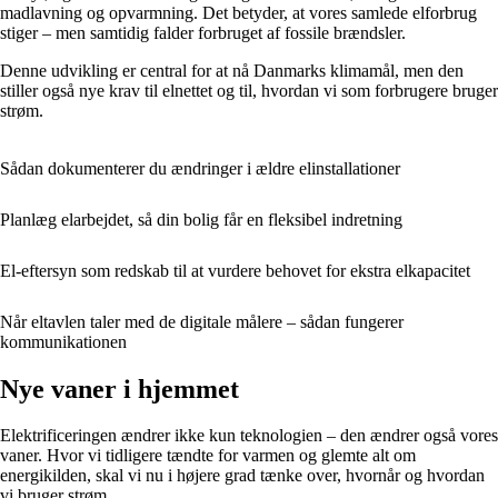
madlavning og opvarmning. Det betyder, at vores samlede elforbrug
stiger – men samtidig falder forbruget af fossile brændsler.
Denne udvikling er central for at nå Danmarks klimamål, men den
stiller også nye krav til elnettet og til, hvordan vi som forbrugere bruger
strøm.
Sådan dokumenterer du ændringer i ældre elinstallationer
Planlæg elarbejdet, så din bolig får en fleksibel indretning
El-eftersyn som redskab til at vurdere behovet for ekstra elkapacitet
Når eltavlen taler med de digitale målere – sådan fungerer
kommunikationen
Nye vaner i hjemmet
Elektrificeringen ændrer ikke kun teknologien – den ændrer også vores
vaner. Hvor vi tidligere tændte for varmen og glemte alt om
energikilden, skal vi nu i højere grad tænke over, hvornår og hvordan
vi bruger strøm.