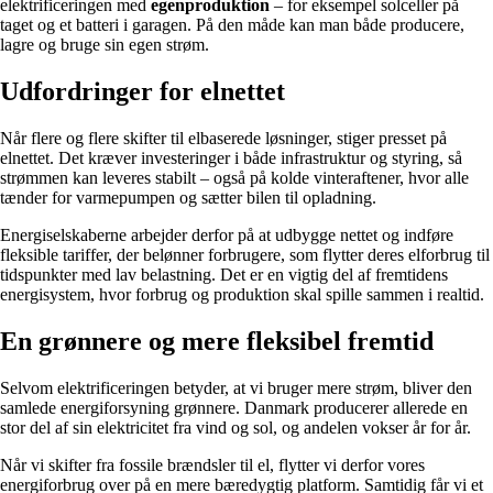
elektrificeringen med
egenproduktion
– for eksempel solceller på
taget og et batteri i garagen. På den måde kan man både producere,
lagre og bruge sin egen strøm.
Udfordringer for elnettet
Når flere og flere skifter til elbaserede løsninger, stiger presset på
elnettet. Det kræver investeringer i både infrastruktur og styring, så
strømmen kan leveres stabilt – også på kolde vinteraftener, hvor alle
tænder for varmepumpen og sætter bilen til opladning.
Energiselskaberne arbejder derfor på at udbygge nettet og indføre
fleksible tariffer, der belønner forbrugere, som flytter deres elforbrug til
tidspunkter med lav belastning. Det er en vigtig del af fremtidens
energisystem, hvor forbrug og produktion skal spille sammen i realtid.
En grønnere og mere fleksibel fremtid
Selvom elektrificeringen betyder, at vi bruger mere strøm, bliver den
samlede energiforsyning grønnere. Danmark producerer allerede en
stor del af sin elektricitet fra vind og sol, og andelen vokser år for år.
Når vi skifter fra fossile brændsler til el, flytter vi derfor vores
energiforbrug over på en mere bæredygtig platform. Samtidig får vi et