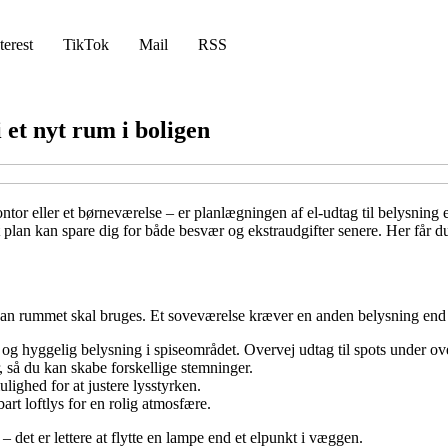
terest
TikTok
Mail
RSS
 et nyt rum i boligen
ontor eller et børneværelse – er planlægningen af el-udtag til belysning 
plan kan spare dig for både besvær og ekstraudgifter senere. Her får du 
ordan rummet skal bruges. Et soveværelse kræver en anden belysning end
 og hyggelig belysning i spiseområdet. Overvej udtag til spots under 
 så du kan skabe forskellige stemninger.
ighed for at justere lysstyrken.
t loftlys for en rolig atmosfære.
det er lettere at flytte en lampe end et elpunkt i væggen.