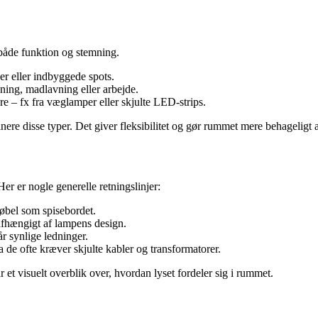
 både funktion og stemning.
er eller indbyggede spots.
sning, madlavning eller arbejde.
e – fx fra væglamper eller skjulte LED-strips.
nere disse typer. Det giver fleksibilitet og gør rummet mere behageligt a
r er nogle generelle retningslinjer:
møbel som spisebordet.
fhængigt af lampens design.
r synlige ledninger.
 de ofte kræver skjulte kabler og transformatorer.
et visuelt overblik over, hvordan lyset fordeler sig i rummet.