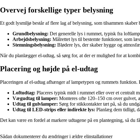
Overvej forskellige typer belysning
Et godt lysmiljø består af flere lag af belysning, som tilsammen skaber
Grundbelysning:
Det generelle lys i rummet, typisk fra loftlamp
Arbejdsbelysning:
Målrettet lys til bestemte funktioner, som læ
Stemningsbelysning:
Blødere lys, der skaber hygge og atmosfær
Når du planlægger el-udtag, så sørg for, at der er mulighed for at kombi
Placering og højde på el-udtag
Placeringen af el-udtag afhænger af lampetypen og rummets funktion. He
Loftudtag:
Placeres typisk midt i rummet eller over et centralt 
Vægudtag til lamper:
Monteres ofte 120–150 cm over gulvet, a
Udtag til gulvlamper:
Sørg for stikkontakter tæt på, så du undgå
Udtag til LED-strips eller indirekte lys:
Planlæg dem tidligt, da
Det kan være en fordel at markere udtagene på en plantegning, så du får 
Sådan dokumenterer du ændringer i ældre elinstallationer