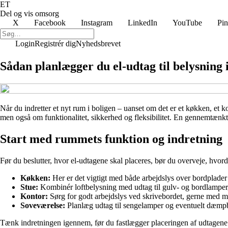
ET
Del og vis omsorg
X
Facebook
Instagram
LinkedIn
YouTube
Pin
Login
Registrér dig
Nyhedsbrevet
Sådan planlægger du el-udtag til belysning i
Når du indretter et nyt rum i boligen – uanset om det er et køkken, et k
men også om funktionalitet, sikkerhed og fleksibilitet. En gennemtænkt 
Start med rummets funktion og indretning
Før du beslutter, hvor el-udtagene skal placeres, bør du overveje, hv
Køkken:
Her er det vigtigt med både arbejdslys over bordplader
Stue:
Kombinér loftbelysning med udtag til gulv- og bordlamper,
Kontor:
Sørg for godt arbejdslys ved skrivebordet, gerne med mul
Soveværelse:
Planlæg udtag til sengelamper og eventuelt dæmpbar
Tænk indretningen igennem, før du fastlægger placeringen af udtagene – 