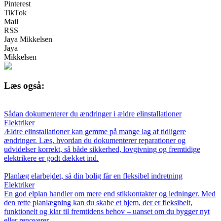
Pinterest
TikTok
Mail
RSS
Jaya Mikkelsen
Jaya
Mikkelsen
Læs også:
Sådan dokumenterer du ændringer i ældre elinstallationer
Elektriker
Ældre elinstallationer kan gemme på mange lag af tidligere
ændringer. Læs, hvordan du dokumenterer reparationer og
udvidelser korrekt, så både sikkerhed, lovgivning og fremtidige
elektrikere er godt dækket ind.
Planlæg elarbejdet, så din bolig får en fleksibel indretning
Elektriker
En god elplan handler om mere end stikkontakter og ledninger. Med
den rette planlægning kan du skabe et hjem, der er fleksibelt,
funktionelt og klar til fremtidens behov – uanset om du bygger nyt
eller renoverer.