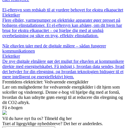
El-eftersyn som redskab til at vurdere behovet for ekstra elkapacitet
Elektriker
Flere elbiler, varmepumper og elektriske apparater øger presset på
boligens elinstallationer. Et el-eftersyn kan afsløre, om dit hjem har
brug for ekstra elkapacitet – og hjælpe dig med at undgå
overbelastning og sikre en tryg, effektiv elinstallation.
Når eltavlen taler med de digitale målere – sådan fungerer
kommunikationen
Elektriker
De nye digitale elmålere gør det muligt for eltavlen at kommunikere
direkte med energiselskabet. Få indsigt i, hvordan data sendes, hvad
det betyder for din elregning, og hvordan teknologien bidrager til et
mere intelligent og energieffektivt hjem.
Fremtidens elektricitet: Vedvarende energikilder
Lær om mulighederne for vedvarende energikilder i dit hjem som
solceller og vindenergi. Denne e-bog vil hjælpe dig med at forstå,
hvordan du kan udnytte grøn energi til at reducere din elregning og
dit CO2-aftryk.
Få e-bogen
Vil du have nyt fra os? Tilmeld dig her
Træt af ligegyldige nyhedsbreve? Det her er anderledes.