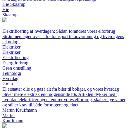
Hie Skaarup
Hie
Skaarup
Elektrificering af hverdagen: Sådan forandres vores elforbrug
Strømmen tager over – fra transport til opvarmning og hverdagens
teknologi
Elektriker
Elektriker
Elektrificering
Energiforbrug
Grøn omstilling
Teknologi
Hverdag
2 min
El erstatter olie og gas i alt fra biler til boliger, og vores hverdag
bliver mere elektrisk end nogensinde før. Artiklen dykker ned i,
hvordan elektrificeringen ændrer vores elforbrug, skaber nye vaner
og stiller krav til både forbrugere og elnet.
Martin Kauffmann
Martin
Kauffmann