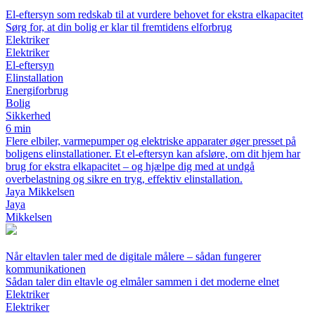
El-eftersyn som redskab til at vurdere behovet for ekstra elkapacitet
Sørg for, at din bolig er klar til fremtidens elforbrug
Elektriker
Elektriker
El-eftersyn
Elinstallation
Energiforbrug
Bolig
Sikkerhed
6 min
Flere elbiler, varmepumper og elektriske apparater øger presset på
boligens elinstallationer. Et el-eftersyn kan afsløre, om dit hjem har
brug for ekstra elkapacitet – og hjælpe dig med at undgå
overbelastning og sikre en tryg, effektiv elinstallation.
Jaya Mikkelsen
Jaya
Mikkelsen
Når eltavlen taler med de digitale målere – sådan fungerer
kommunikationen
Sådan taler din eltavle og elmåler sammen i det moderne elnet
Elektriker
Elektriker