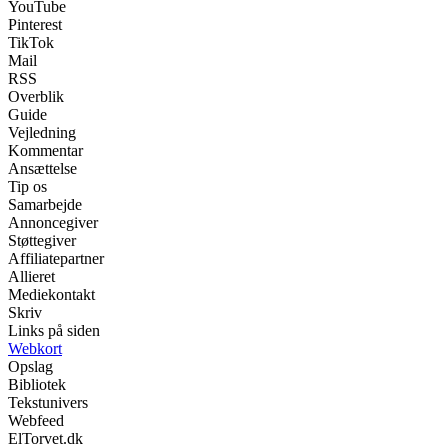
YouTube
Pinterest
TikTok
Mail
RSS
Overblik
Guide
Vejledning
Kommentar
Ansættelse
Tip os
Samarbejde
Annoncegiver
Støttegiver
Affiliatepartner
Allieret
Mediekontakt
Skriv
Links på siden
Webkort
Opslag
Bibliotek
Tekstunivers
Webfeed
ElTorvet.dk