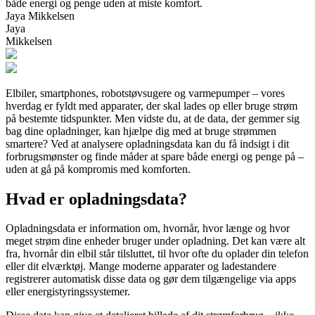
både energi og penge uden at miste komfort.
Jaya Mikkelsen
Jaya
Mikkelsen
Elbiler, smartphones, robotstøvsugere og varmepumper – vores
hverdag er fyldt med apparater, der skal lades op eller bruge strøm
på bestemte tidspunkter. Men vidste du, at de data, der gemmer sig
bag dine opladninger, kan hjælpe dig med at bruge strømmen
smartere? Ved at analysere opladningsdata kan du få indsigt i dit
forbrugsmønster og finde måder at spare både energi og penge på –
uden at gå på kompromis med komforten.
Hvad er opladningsdata?
Opladningsdata er information om, hvornår, hvor længe og hvor
meget strøm dine enheder bruger under opladning. Det kan være alt
fra, hvornår din elbil står tilsluttet, til hvor ofte du oplader din telefon
eller dit elværktøj. Mange moderne apparater og ladestandere
registrerer automatisk disse data og gør dem tilgængelige via apps
eller energistyringssystemer.