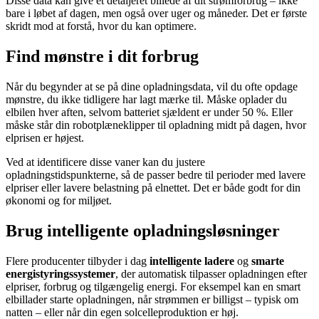
Disse data kan give et detaljeret billede af dit strømforbrug – ikke
bare i løbet af dagen, men også over uger og måneder. Det er første
skridt mod at forstå, hvor du kan optimere.
Find mønstre i dit forbrug
Når du begynder at se på dine opladningsdata, vil du ofte opdage
mønstre, du ikke tidligere har lagt mærke til. Måske oplader du
elbilen hver aften, selvom batteriet sjældent er under 50 %. Eller
måske står din robotplæneklipper til opladning midt på dagen, hvor
elprisen er højest.
Ved at identificere disse vaner kan du justere
opladningstidspunkterne, så de passer bedre til perioder med lavere
elpriser eller lavere belastning på elnettet. Det er både godt for din
økonomi og for miljøet.
Brug intelligente opladningsløsninger
Flere producenter tilbyder i dag
intelligente ladere
og
smarte
energistyringssystemer
, der automatisk tilpasser opladningen efter
elpriser, forbrug og tilgængelig energi. For eksempel kan en smart
elbillader starte opladningen, når strømmen er billigst – typisk om
natten – eller når din egen solcelleproduktion er høj.