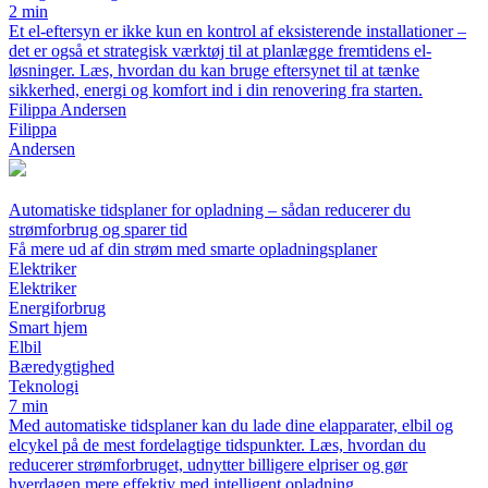
2 min
Et el-eftersyn er ikke kun en kontrol af eksisterende installationer –
det er også et strategisk værktøj til at planlægge fremtidens el-
løsninger. Læs, hvordan du kan bruge eftersynet til at tænke
sikkerhed, energi og komfort ind i din renovering fra starten.
Filippa Andersen
Filippa
Andersen
Automatiske tidsplaner for opladning – sådan reducerer du
strømforbrug og sparer tid
Få mere ud af din strøm med smarte opladningsplaner
Elektriker
Elektriker
Energiforbrug
Smart hjem
Elbil
Bæredygtighed
Teknologi
7 min
Med automatiske tidsplaner kan du lade dine elapparater, elbil og
elcykel på de mest fordelagtige tidspunkter. Læs, hvordan du
reducerer strømforbruget, udnytter billigere elpriser og gør
hverdagen mere effektiv med intelligent opladning.