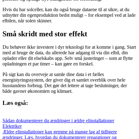
Hvis du har solceller, kan du også bruge dataene til at sikre, at du
udnytter din egenproduktion bedst muligt – for eksempel ved at lade
elbilen, når solen skinner.
Små skridt med stor effekt
Du behøver ikke investere i dyr teknologi for at komme i gang. Start
med at bruge de data, du allerede har adgang til via din elbil, din
oplader eller dit elselskabs app. Selv små justeringer – som at flytte
opladningen et par timer – kan gøre en forskel.
På sigt kan du overveje at samle dine data i et fælles
energistyringssystem, der giver dig et samlet overblik over hele
husstandens forbrug. Det gør det lettere at tage beslutninger, der
både gavner økonomien og klimaet.
Læs også:
Sådan dokumenterer du ændringer i ældre elinstallationer
Elektriker
Ældre elinstallationer kan gemme på mange lag af tidligere
ændringer. Læs, hvordan du dokumenterer reparationer og