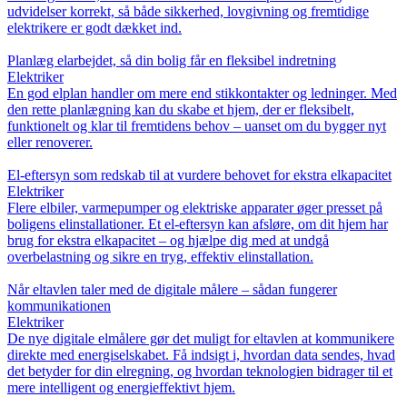
udvidelser korrekt, så både sikkerhed, lovgivning og fremtidige
elektrikere er godt dækket ind.
Planlæg elarbejdet, så din bolig får en fleksibel indretning
Elektriker
En god elplan handler om mere end stikkontakter og ledninger. Med
den rette planlægning kan du skabe et hjem, der er fleksibelt,
funktionelt og klar til fremtidens behov – uanset om du bygger nyt
eller renoverer.
El-eftersyn som redskab til at vurdere behovet for ekstra elkapacitet
Elektriker
Flere elbiler, varmepumper og elektriske apparater øger presset på
boligens elinstallationer. Et el-eftersyn kan afsløre, om dit hjem har
brug for ekstra elkapacitet – og hjælpe dig med at undgå
overbelastning og sikre en tryg, effektiv elinstallation.
Når eltavlen taler med de digitale målere – sådan fungerer
kommunikationen
Elektriker
De nye digitale elmålere gør det muligt for eltavlen at kommunikere
direkte med energiselskabet. Få indsigt i, hvordan data sendes, hvad
det betyder for din elregning, og hvordan teknologien bidrager til et
mere intelligent og energieffektivt hjem.