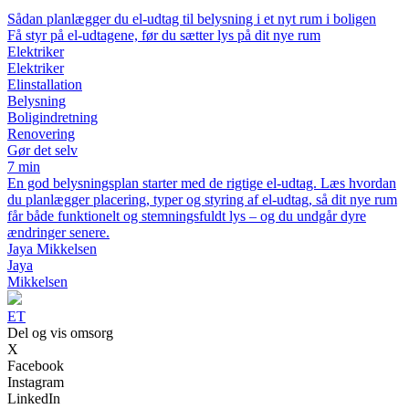
Sådan planlægger du el-udtag til belysning i et nyt rum i boligen
Få styr på el-udtagene, før du sætter lys på dit nye rum
Elektriker
Elektriker
Elinstallation
Belysning
Boligindretning
Renovering
Gør det selv
7 min
En god belysningsplan starter med de rigtige el-udtag. Læs hvordan
du planlægger placering, typer og styring af el-udtag, så dit nye rum
får både funktionelt og stemningsfuldt lys – og du undgår dyre
ændringer senere.
Jaya Mikkelsen
Jaya
Mikkelsen
ET
Del og vis omsorg
X
Facebook
Instagram
LinkedIn