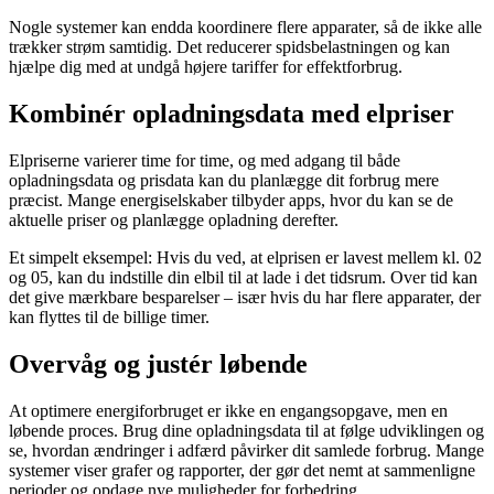
Nogle systemer kan endda koordinere flere apparater, så de ikke alle
trækker strøm samtidig. Det reducerer spidsbelastningen og kan
hjælpe dig med at undgå højere tariffer for effektforbrug.
Kombinér opladningsdata med elpriser
Elpriserne varierer time for time, og med adgang til både
opladningsdata og prisdata kan du planlægge dit forbrug mere
præcist. Mange energiselskaber tilbyder apps, hvor du kan se de
aktuelle priser og planlægge opladning derefter.
Et simpelt eksempel: Hvis du ved, at elprisen er lavest mellem kl. 02
og 05, kan du indstille din elbil til at lade i det tidsrum. Over tid kan
det give mærkbare besparelser – især hvis du har flere apparater, der
kan flyttes til de billige timer.
Overvåg og justér løbende
At optimere energiforbruget er ikke en engangsopgave, men en
løbende proces. Brug dine opladningsdata til at følge udviklingen og
se, hvordan ændringer i adfærd påvirker dit samlede forbrug. Mange
systemer viser grafer og rapporter, der gør det nemt at sammenligne
perioder og opdage nye muligheder for forbedring.