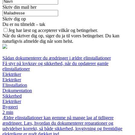
Skriv din mail her
Skriv dig op
Du er nu tilmeldt – tak
Jeg har læst og accepterer vilkår og betingelser.
Når du skriver dig op, siger du ja til vores betingelser. Du kan
naturligvis afmelde dig når som helst.
Sådan dokumenterer du ændringer i ældre elinstallationer
Få styr på lovkrav og sikkerhed, når du opdaterer gamle
elinstallationer
Elektriker
Elektriker
Elinstallation
Dokumentation
Sikkerhed
Elektriker
Byggeri
2 min
Ældre elinstallationer kan gemme på mange lag af tidligere
ændringer. Læs, hvordan du dokumenterer reparationer og
udvidelser korrekt, så både sikkerhed, lovgivning og fremtidige
elektrikere er godt dækket ind.