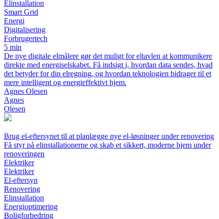
Elinstallation
Smart Grid
Energi
Digitalisering
Forbrugertech
5 min
De nye digitale elmålere gør det muligt for eltavlen at kommunikere
direkte med energiselskabet. Få indsigt i, hvordan data sendes, hvad
det betyder for din elregning, og hvordan teknologien bidrager til et
mere intelligent og energieffektivt hjem.
Agnes Olesen
Agnes
Olesen
Brug el-eftersynet til at planlægge nye el-løsninger under renovering
Få styr på elinstallationerne og skab et sikkert, moderne hjem under
renoveringen
Elektriker
Elektriker
El-eftersyn
Renovering
Elinstallation
Energioptimering
Boligforbedring